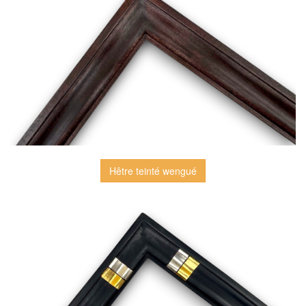
Hêtre teinté wengué