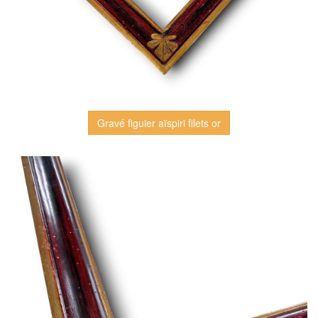
Gravé figuier aïspiri filets or