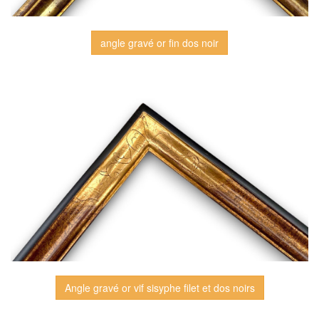
angle gravé or fin dos noir
Angle gravé or vif sisyphe filet et dos noirs