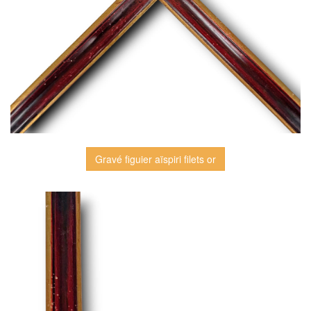
Gravé figuier aïspiri filets or