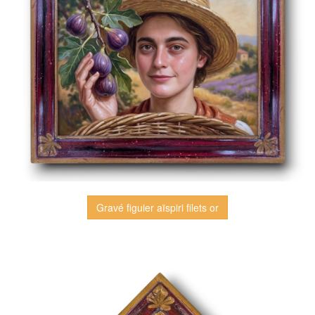
Gravé figuier aïspiri filets or