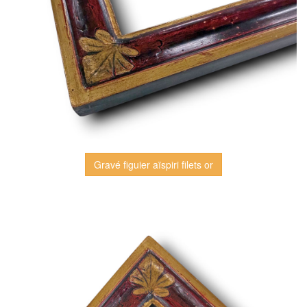
Gravé figuier aïspiri filets or