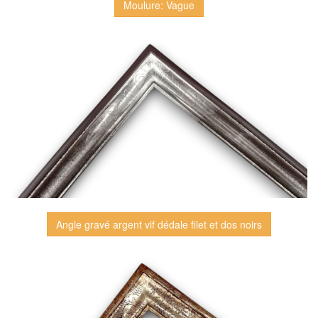
Moulure: Vague
Angle gravé argent vif dédale filet et dos noirs