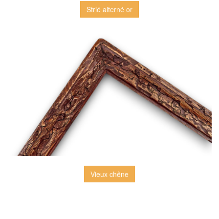
Strié alterné or
Vieux chêne