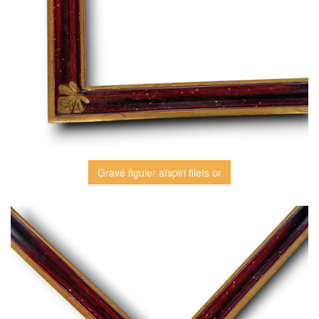
Gravé figuier aïspiri filets or