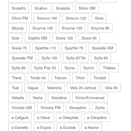
Scaletto
Scalino
Scarpita
Silvio GM
Silvio PM
Sirocco 100
Sirocco 120
Siros
Skyros
Smyrne 100
Smyrne 130
Smyrne 80
Sole
Sophie GM
Sosie 120
Sosie 50
Sosie 75
Sparthe 115
Sparthe 75
Sporade GM
Sporade PM
Sylla 100
Sylla 20*30
Sylla 60
Sylla 80
Sylla Plat 50
Syme
Syrinx
Thèbes
Thera
Tondo 40
Trianon
Triton
Troubet
Tsar
Vague
Valencia
Vela 35 vertical
Vela 60
Véladia
Vesta
Vestaline
Victor-Emmanuel
Victoria GM
Victoria PM
Xenophon
Zante
ø Caligula
ø César
ø Charybde
ø Cléopâtre
ø Daniello
ø Espire
ø Euclide
ø Hector