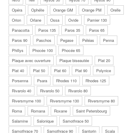
Opéra
Ophélie
Orange GM
Orange PM
Orelle
Orion
Orlane
Ossa
Ovide
Pamier 130
Panacotta
Paros 135
Paros 35
Paros 65
Paros 90
Paschos
Pegase
Péléas
Penna
Phillys
Phocée 100
Phocée 65
Plaque avec ouverture
Plaque biseautée
Plat 20
Plat 40
Plat 50
Plat 60
Plat 90
Polynice
Porsenna
Psara
Rhodes 110
Rhodes 125
Rivarolo 40
Rivarolo 50
Rivarolo 80
Riversmyrne 100
Riversmyrne 130
Riversmyrne 80
Roma
Romana
Roxane
Saint Petersbourg
Salamine
Salonique
Samothrace 50
Samothrace 70
Samothrace 90
Santorin
Scala