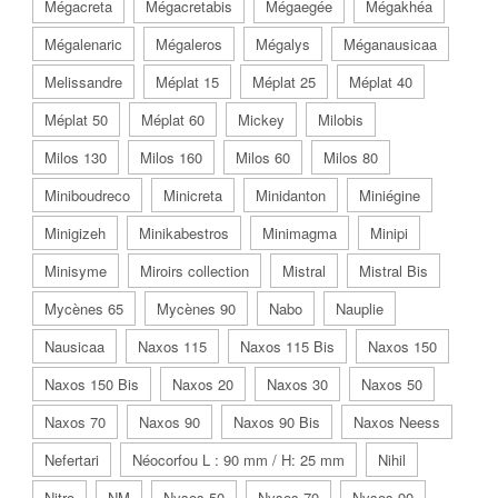
Mégacreta
Mégacretabis
Mégaegée
Mégakhéa
Mégalenaric
Mégaleros
Mégalys
Méganausicaa
Melissandre
Méplat 15
Méplat 25
Méplat 40
Méplat 50
Méplat 60
Mickey
Milobis
Milos 130
Milos 160
Milos 60
Milos 80
Miniboudreco
Minicreta
Minidanton
Miniégine
Minigizeh
Minikabestros
Minimagma
Minipi
Minisyme
Miroirs collection
Mistral
Mistral Bis
Mycènes 65
Mycènes 90
Nabo
Nauplie
Nausicaa
Naxos 115
Naxos 115 Bis
Naxos 150
Naxos 150 Bis
Naxos 20
Naxos 30
Naxos 50
Naxos 70
Naxos 90
Naxos 90 Bis
Naxos Neess
Nefertari
Néocorfou L : 90 mm / H: 25 mm
Nihil
Nitro
NM
Nysos 50
Nysos 70
Nysos 90