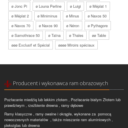
ø Jonc Pi
ø Louna Perline
ø Luigi
ø Méplat 1
ø Méplat 2
ø Miniminus
ø Minus
ø Naxos 50
ø Naxos 70
ø Naxos 90
ø Néron
ø Pythagore
ø Samothrace 50
ø Taïna
ø Thales
øø Table
øøø Exclusif et Spécial
øøøø Miroirs spéciaux
Producent i wykonawca ram obrazowych
Pozłacanie miedźią lub lekkim złotem , Pozłacanie białym Złotem lub
prawdziwym , rzeźbienie drewna , ramy dębowe
Ramy klasyczne , ramy owalne i okrągłe, wykonane za pomocą
nowoczesnych materiałów , także mieszanie ram aluminiowych ,
pleksiglas lub drewna