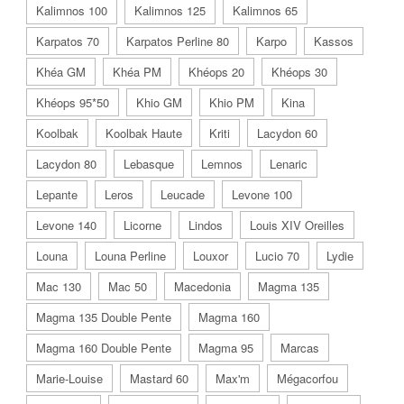
Kalimnos 100
Kalimnos 125
Kalimnos 65
Karpatos 70
Karpatos Perline 80
Karpo
Kassos
Khéa GM
Khéa PM
Khéops 20
Khéops 30
Khéops 95*50
Khio GM
Khio PM
Kina
Koolbak
Koolbak Haute
Kriti
Lacydon 60
Lacydon 80
Lebasque
Lemnos
Lenaric
Lepante
Leros
Leucade
Levone 100
Levone 140
Licorne
Lindos
Louis XIV Oreilles
Louna
Louna Perline
Louxor
Lucio 70
Lydie
Mac 130
Mac 50
Macedonia
Magma 135
Magma 135 Double Pente
Magma 160
Magma 160 Double Pente
Magma 95
Marcas
Marie-Louise
Mastard 60
Max'm
Mégacorfou