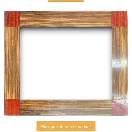
Placage zebrano et padouk