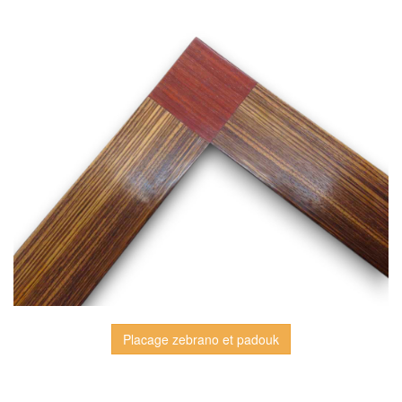
Placage zebrano et padouk