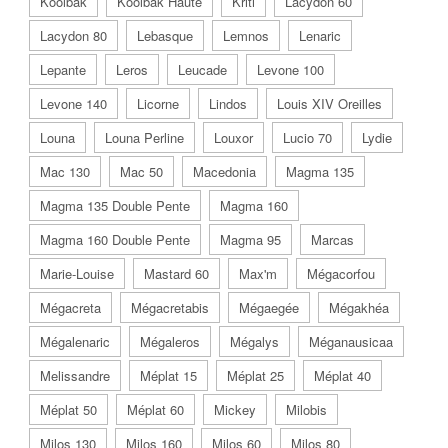
Koolbak
Koolbak Haute
Kriti
Lacydon 60
Lacydon 80
Lebasque
Lemnos
Lenaric
Lepante
Leros
Leucade
Levone 100
Levone 140
Licorne
Lindos
Louis XIV Oreilles
Louna
Louna Perline
Louxor
Lucio 70
Lydie
Mac 130
Mac 50
Macedonia
Magma 135
Magma 135 Double Pente
Magma 160
Magma 160 Double Pente
Magma 95
Marcas
Marie-Louise
Mastard 60
Max'm
Mégacorfou
Mégacreta
Mégacretabis
Mégaegée
Mégakhéa
Mégalenaric
Mégaleros
Mégalys
Méganausicaa
Melissandre
Méplat 15
Méplat 25
Méplat 40
Méplat 50
Méplat 60
Mickey
Milobis
Milos 130
Milos 160
Milos 60
Milos 80