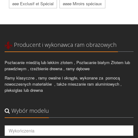
øøø Exclusif et Spécial
øøøø Miroirs spéciaux
Producent i wykonawca ram obrazowych
Pozłacanie miedźią lub lekkim złotem , Pozłacanie białym Złotem lub
prawdziwym , rzeźbienie drewna , ramy dębowe
Ramy klasyczne , ramy owalne i okrągłe, wykonane za pomocą
nowoczesnych materiałów , także mieszanie ram aluminiowych ,
pleksiglas lub drewna
Wybór modelu