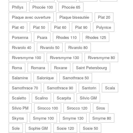
Phillys
Phocée 100
Phocée 65
Plaque avec ouverture
Plaque biseautée
Plat 20
Plat 40
Plat 50
Plat 60
Plat 90
Polynice
Porsenna
Psara
Rhodes 110
Rhodes 125
Rivarolo 40
Rivarolo 50
Rivarolo 80
Riversmyrne 100
Riversmyrne 130
Riversmyrne 80
Roma
Romana
Roxane
Saint Petersbourg
Salamine
Salonique
Samothrace 50
Samothrace 70
Samothrace 90
Santorin
Scala
Scaletto
Scalino
Scarpita
Silvio GM
Silvio PM
Sirocco 100
Sirocco 120
Siros
Skyros
Smyrne 100
Smyrne 130
Smyrne 80
Sole
Sophie GM
Sosie 120
Sosie 50