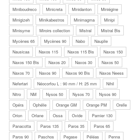
Miniboudreco
Minicreta
Minidanton
Miniégine
Minigizeh
Minikabestros
Minimagma
Minipi
Minisyme
Miroirs collection
Mistral
Mistral Bis
Mycènes 65
Mycènes 90
Nabo
Nauplie
Nausicaa
Naxos 115
Naxos 115 Bis
Naxos 150
Naxos 150 Bis
Naxos 20
Naxos 30
Naxos 50
Naxos 70
Naxos 90
Naxos 90 Bis
Naxos Neess
Nefertari
Néocorfou L : 90 mm / H: 25 mm
Nihil
Nitro
NM
Nysos 50
Nysos 70
Nysos 90
Opéra
Ophélie
Orange GM
Orange PM
Orelle
Orion
Orlane
Ossa
Ovide
Pamier 130
Panacotta
Paros 135
Paros 35
Paros 65
Paros 90
Paschos
Pegase
Péléas
Penna