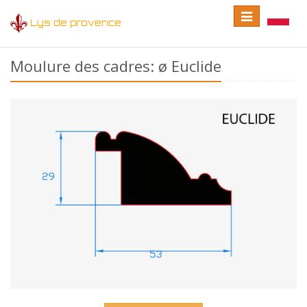
Toggle
Toggle
Lys de provence
navigation
language
Moulure des cadres: ø Euclide