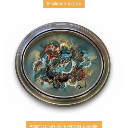
Moulure: ø Euclide
Argent rainure noire (Andrée Douville)