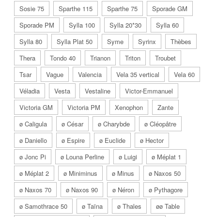
Sosie 75
Sparthe 115
Sparthe 75
Sporade GM
Sporade PM
Sylla 100
Sylla 20*30
Sylla 60
Sylla 80
Sylla Plat 50
Syme
Syrinx
Thèbes
Thera
Tondo 40
Trianon
Triton
Troubet
Tsar
Vague
Valencia
Vela 35 vertical
Vela 60
Véladia
Vesta
Vestaline
Victor-Emmanuel
Victoria GM
Victoria PM
Xenophon
Zante
ø Caligula
ø César
ø Charybde
ø Cléopâtre
ø Daniello
ø Espire
ø Euclide
ø Hector
ø Jonc Pi
ø Louna Perline
ø Luigi
ø Méplat 1
ø Méplat 2
ø Miniminus
ø Minus
ø Naxos 50
ø Naxos 70
ø Naxos 90
ø Néron
ø Pythagore
ø Samothrace 50
ø Taïna
ø Thales
øø Table