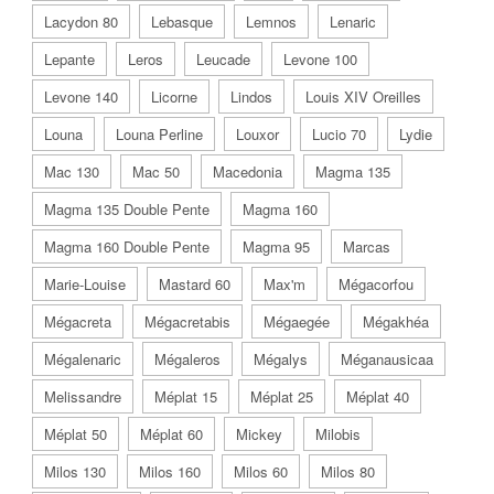
Lacydon 80
Lebasque
Lemnos
Lenaric
Lepante
Leros
Leucade
Levone 100
Levone 140
Licorne
Lindos
Louis XIV Oreilles
Louna
Louna Perline
Louxor
Lucio 70
Lydie
Mac 130
Mac 50
Macedonia
Magma 135
Magma 135 Double Pente
Magma 160
Magma 160 Double Pente
Magma 95
Marcas
Marie-Louise
Mastard 60
Max'm
Mégacorfou
Mégacreta
Mégacretabis
Mégaegée
Mégakhéa
Mégalenaric
Mégaleros
Mégalys
Méganausicaa
Melissandre
Méplat 15
Méplat 25
Méplat 40
Méplat 50
Méplat 60
Mickey
Milobis
Milos 130
Milos 160
Milos 60
Milos 80