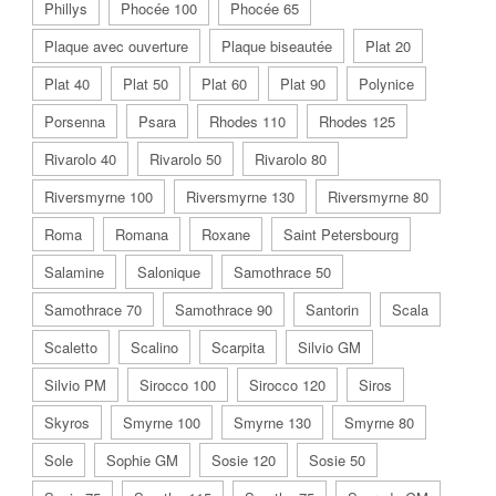
Phillys
Phocée 100
Phocée 65
Plaque avec ouverture
Plaque biseautée
Plat 20
Plat 40
Plat 50
Plat 60
Plat 90
Polynice
Porsenna
Psara
Rhodes 110
Rhodes 125
Rivarolo 40
Rivarolo 50
Rivarolo 80
Riversmyrne 100
Riversmyrne 130
Riversmyrne 80
Roma
Romana
Roxane
Saint Petersbourg
Salamine
Salonique
Samothrace 50
Samothrace 70
Samothrace 90
Santorin
Scala
Scaletto
Scalino
Scarpita
Silvio GM
Silvio PM
Sirocco 100
Sirocco 120
Siros
Skyros
Smyrne 100
Smyrne 130
Smyrne 80
Sole
Sophie GM
Sosie 120
Sosie 50