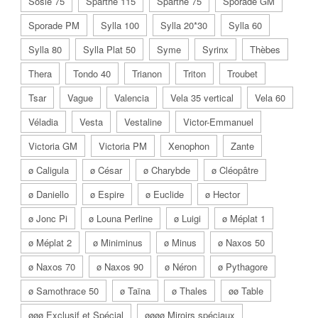
Sosie 75
Sparthe 115
Sparthe 75
Sporade GM
Sporade PM
Sylla 100
Sylla 20*30
Sylla 60
Sylla 80
Sylla Plat 50
Syme
Syrinx
Thèbes
Thera
Tondo 40
Trianon
Triton
Troubet
Tsar
Vague
Valencia
Vela 35 vertical
Vela 60
Véladia
Vesta
Vestaline
Victor-Emmanuel
Victoria GM
Victoria PM
Xenophon
Zante
ø Caligula
ø César
ø Charybde
ø Cléopâtre
ø Daniello
ø Espire
ø Euclide
ø Hector
ø Jonc Pi
ø Louna Perline
ø Luigi
ø Méplat 1
ø Méplat 2
ø Miniminus
ø Minus
ø Naxos 50
ø Naxos 70
ø Naxos 90
ø Néron
ø Pythagore
ø Samothrace 50
ø Taïna
ø Thales
øø Table
øøø Exclusif et Spécial
øøøø Miroirs spéciaux