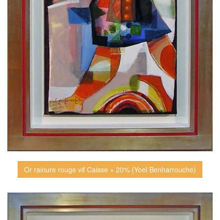
Or rainure rouge vif Caisse + 20% (Yoel Benharrouche)