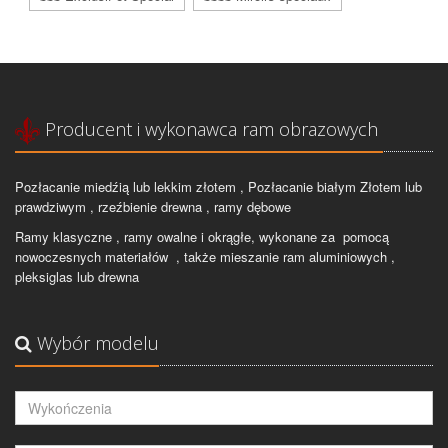
Producent i wykonawca ram obrazowych
Pozłacanie miedźią lub lekkim złotem , Pozłacanie białym Złotem lub
prawdziwym , rzeźbienie drewna , ramy dębowe
Ramy klasyczne , ramy owalne i okrągłe, wykonane za pomocą
nowoczesnych materiałów , także mieszanie ram aluminiowych ,
pleksiglas lub drewna
Wybór modelu