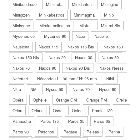
Miniboudreco
Minicreta
Minidanton
Miniégine
Minigizeh
Minikabestros
Minimagma
Minipi
Minisyme
Miroirs collection
Mistral
Mistral Bis
Mycènes 65
Mycènes 90
Nabo
Nauplie
Nausicaa
Naxos 115
Naxos 115 Bis
Naxos 150
Naxos 150 Bis
Naxos 20
Naxos 30
Naxos 50
Naxos 70
Naxos 90
Naxos 90 Bis
Naxos Neess
Nefertari
Néocorfou L : 90 mm / H: 25 mm
Nihil
Nitro
NM
Nysos 50
Nysos 70
Nysos 90
Opéra
Ophélie
Orange GM
Orange PM
Orelle
Orion
Orlane
Ossa
Ovide
Pamier 130
Panacotta
Paros 135
Paros 35
Paros 65
Paros 90
Paschos
Pegase
Péléas
Penna