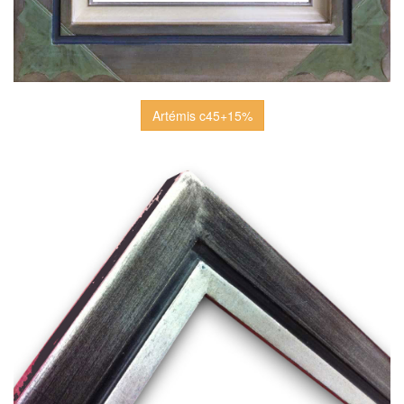
Artémis c45+15%