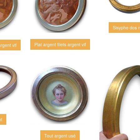
Sisyphe dos n
Plat argent filets argent vif
argent vif
nt
Tout argent usé