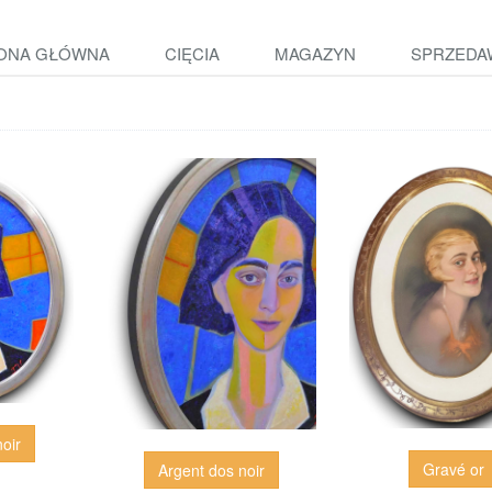
ONA GŁÓWNA
CIĘCIA
MAGAZYN
SPRZEDA
oir
Gravé or
Argent dos noir