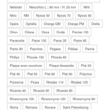
Nefertari
Néocorfou L : 90 mm / H: 25 mm
Nihil
Nitro
NM
Nysos 50
Nysos 70
Nysos 90
Opéra
Ophélie
Orange GM
Orange PM
Orelle
Orion
Orlane
Ossa
Ovide
Pamier 130
Panacotta
Paros 135
Paros 35
Paros 65
Paros 90
Paschos
Pegase
Péléas
Penna
Phillys
Phocée 100
Phocée 65
Plaque avec ouverture
Plaque biseautée
Plat 20
Plat 40
Plat 50
Plat 60
Plat 90
Polynice
Porsenna
Psara
Rhodes 110
Rhodes 125
Rivarolo 40
Rivarolo 50
Rivarolo 80
Riversmyrne 100
Riversmyrne 130
Riversmyrne 80
Roma
Romana
Roxane
Saint Petersbourg