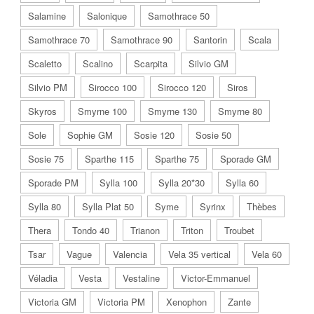
Salamine
Salonique
Samothrace 50
Samothrace 70
Samothrace 90
Santorin
Scala
Scaletto
Scalino
Scarpita
Silvio GM
Silvio PM
Sirocco 100
Sirocco 120
Siros
Skyros
Smyrne 100
Smyrne 130
Smyrne 80
Sole
Sophie GM
Sosie 120
Sosie 50
Sosie 75
Sparthe 115
Sparthe 75
Sporade GM
Sporade PM
Sylla 100
Sylla 20*30
Sylla 60
Sylla 80
Sylla Plat 50
Syme
Syrinx
Thèbes
Thera
Tondo 40
Trianon
Triton
Troubet
Tsar
Vague
Valencia
Vela 35 vertical
Vela 60
Véladia
Vesta
Vestaline
Victor-Emmanuel
Victoria GM
Victoria PM
Xenophon
Zante