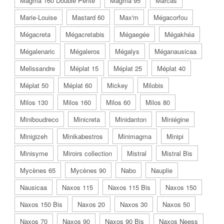
Magma 160 Double Pente
Magma 95
Marcas
Marie-Louise
Mastard 60
Max'm
Mégacorfou
Mégacreta
Mégacretabis
Mégaegée
Mégakhéa
Mégalenaric
Mégaleros
Mégalys
Méganausicaa
Melissandre
Méplat 15
Méplat 25
Méplat 40
Méplat 50
Méplat 60
Mickey
Milobis
Milos 130
Milos 160
Milos 60
Milos 80
Miniboudreco
Minicreta
Minidanton
Miniégine
Minigizeh
Minikabestros
Minimagma
Minipi
Minisyme
Miroirs collection
Mistral
Mistral Bis
Mycènes 65
Mycènes 90
Nabo
Nauplie
Nausicaa
Naxos 115
Naxos 115 Bis
Naxos 150
Naxos 150 Bis
Naxos 20
Naxos 30
Naxos 50
Naxos 70
Naxos 90
Naxos 90 Bis
Naxos Neess