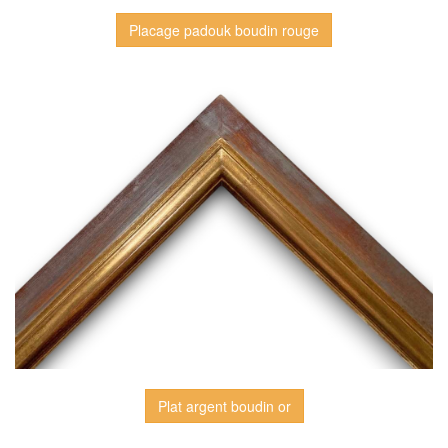
Placage padouk boudin rouge
Plat argent boudin or