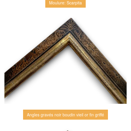
Moulure: Scarpita
Angles gravés noir boudin vieil or fin griffé