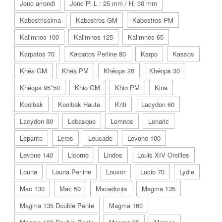
Jonc arrondi
Jonc Pi L : 25 mm / H: 30 mm
Kabestrissima
Kabestros GM
Kabestros PM
Kalimnos 100
Kalimnos 125
Kalimnos 65
Karpatos 70
Karpatos Perline 80
Karpo
Kassos
Khéa GM
Khéa PM
Khéops 20
Khéops 30
Khéops 95*50
Khio GM
Khio PM
Kina
Koolbak
Koolbak Haute
Kriti
Lacydon 60
Lacydon 80
Lebasque
Lemnos
Lenaric
Lepante
Leros
Leucade
Levone 100
Levone 140
Licorne
Lindos
Louis XIV Oreilles
Louna
Louna Perline
Louxor
Lucio 70
Lydie
Mac 130
Mac 50
Macedonia
Magma 135
Magma 135 Double Pente
Magma 160