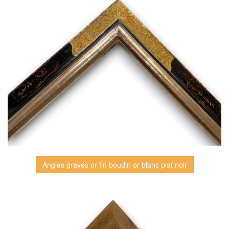
Angles gravés or fin boudin or blanc plat noir