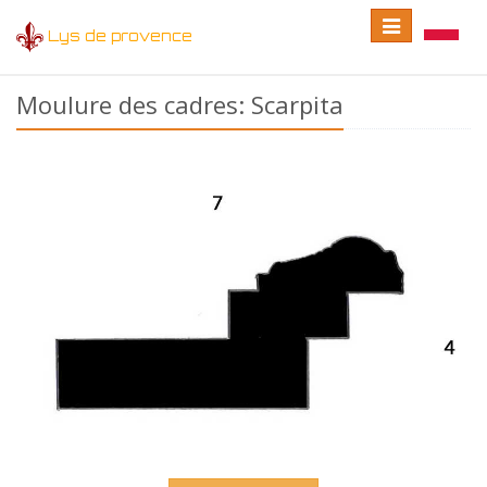
Toggle
Toggle
Lys de provence
navigation
language
Moulure des cadres: Scarpita