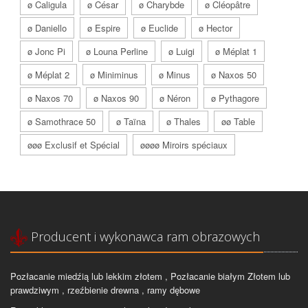
ø Caligula
ø César
ø Charybde
ø Cléopâtre
ø Daniello
ø Espire
ø Euclide
ø Hector
ø Jonc Pi
ø Louna Perline
ø Luigi
ø Méplat 1
ø Méplat 2
ø Miniminus
ø Minus
ø Naxos 50
ø Naxos 70
ø Naxos 90
ø Néron
ø Pythagore
ø Samothrace 50
ø Taïna
ø Thales
øø Table
øøø Exclusif et Spécial
øøøø Miroirs spéciaux
Producent i wykonawca ram obrazowych
Pozłacanie miedźią lub lekkim złotem , Pozłacanie białym Złotem lub
prawdziwym , rzeźbienie drewna , ramy dębowe