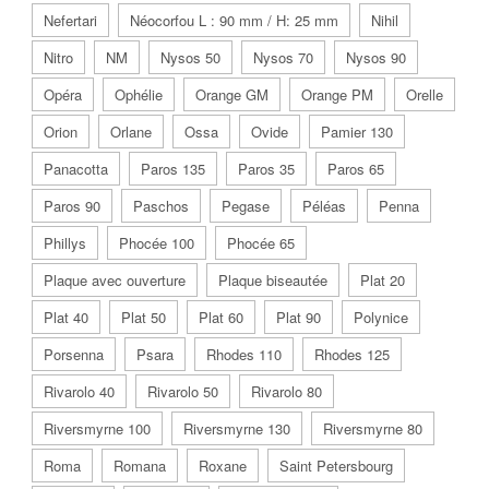
Nefertari
Néocorfou L : 90 mm / H: 25 mm
Nihil
Nitro
NM
Nysos 50
Nysos 70
Nysos 90
Opéra
Ophélie
Orange GM
Orange PM
Orelle
Orion
Orlane
Ossa
Ovide
Pamier 130
Panacotta
Paros 135
Paros 35
Paros 65
Paros 90
Paschos
Pegase
Péléas
Penna
Phillys
Phocée 100
Phocée 65
Plaque avec ouverture
Plaque biseautée
Plat 20
Plat 40
Plat 50
Plat 60
Plat 90
Polynice
Porsenna
Psara
Rhodes 110
Rhodes 125
Rivarolo 40
Rivarolo 50
Rivarolo 80
Riversmyrne 100
Riversmyrne 130
Riversmyrne 80
Roma
Romana
Roxane
Saint Petersbourg