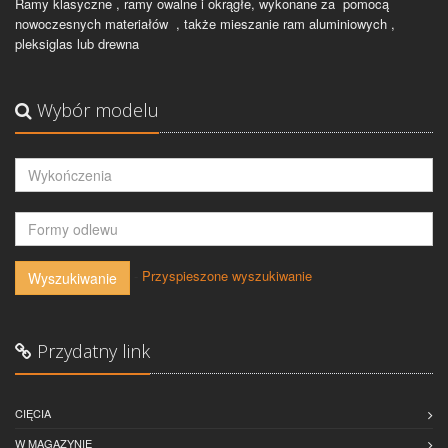
Ramy klasyczne , ramy owalne i okrągłe, wykonane za pomocą
nowoczesnych materiałów , także mieszanie ram aluminiowych ,
pleksiglas lub drewna
Wybór modelu
-
Przyspieszone wyszukiwanie
Wyszukiwanie
Przydatny link
CIĘCIA
W MAGAZYNIE