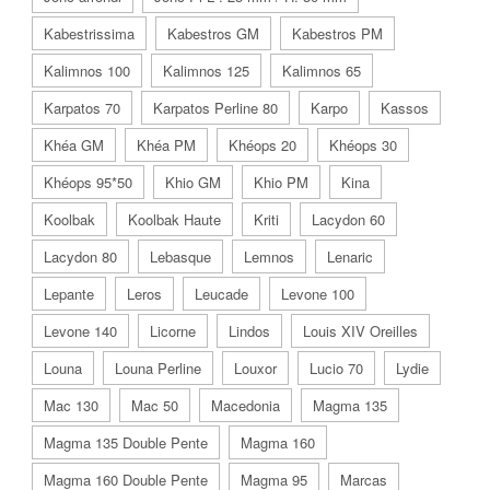
Kabestrissima
Kabestros GM
Kabestros PM
Kalimnos 100
Kalimnos 125
Kalimnos 65
Karpatos 70
Karpatos Perline 80
Karpo
Kassos
Khéa GM
Khéa PM
Khéops 20
Khéops 30
Khéops 95*50
Khio GM
Khio PM
Kina
Koolbak
Koolbak Haute
Kriti
Lacydon 60
Lacydon 80
Lebasque
Lemnos
Lenaric
Lepante
Leros
Leucade
Levone 100
Levone 140
Licorne
Lindos
Louis XIV Oreilles
Louna
Louna Perline
Louxor
Lucio 70
Lydie
Mac 130
Mac 50
Macedonia
Magma 135
Magma 135 Double Pente
Magma 160
Magma 160 Double Pente
Magma 95
Marcas