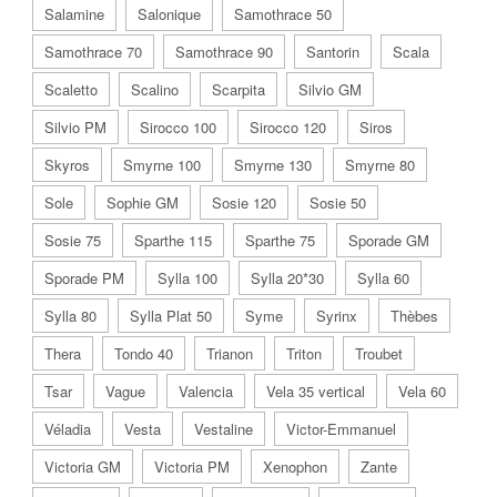
Salamine
Salonique
Samothrace 50
Samothrace 70
Samothrace 90
Santorin
Scala
Scaletto
Scalino
Scarpita
Silvio GM
Silvio PM
Sirocco 100
Sirocco 120
Siros
Skyros
Smyrne 100
Smyrne 130
Smyrne 80
Sole
Sophie GM
Sosie 120
Sosie 50
Sosie 75
Sparthe 115
Sparthe 75
Sporade GM
Sporade PM
Sylla 100
Sylla 20*30
Sylla 60
Sylla 80
Sylla Plat 50
Syme
Syrinx
Thèbes
Thera
Tondo 40
Trianon
Triton
Troubet
Tsar
Vague
Valencia
Vela 35 vertical
Vela 60
Véladia
Vesta
Vestaline
Victor-Emmanuel
Victoria GM
Victoria PM
Xenophon
Zante