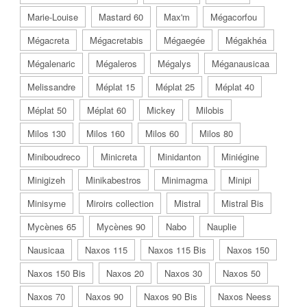
Marie-Louise
Mastard 60
Max'm
Mégacorfou
Mégacreta
Mégacretabis
Mégaegée
Mégakhéa
Mégalenaric
Mégaleros
Mégalys
Méganausicaa
Melissandre
Méplat 15
Méplat 25
Méplat 40
Méplat 50
Méplat 60
Mickey
Milobis
Milos 130
Milos 160
Milos 60
Milos 80
Miniboudreco
Minicreta
Minidanton
Miniégine
Minigizeh
Minikabestros
Minimagma
Minipi
Minisyme
Miroirs collection
Mistral
Mistral Bis
Mycènes 65
Mycènes 90
Nabo
Nauplie
Nausicaa
Naxos 115
Naxos 115 Bis
Naxos 150
Naxos 150 Bis
Naxos 20
Naxos 30
Naxos 50
Naxos 70
Naxos 90
Naxos 90 Bis
Naxos Neess