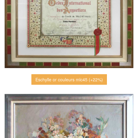
Eschylle or couleurs mlc45 (+22%)