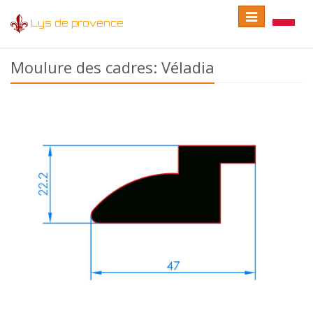
Toggle
Toggle
Lys de provence
navigation
language
Moulure des cadres: Véladia