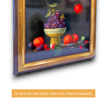
Or lavé filet pain brûlé ml30+10% (Patrick Cassard)