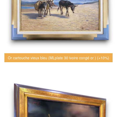
Or cartouche vieux bleu (MLplate 30 ivoire congé or ) (+10%)