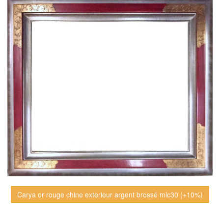
Carya or rouge chine exterieur argent brossé mlc30 (+10%)