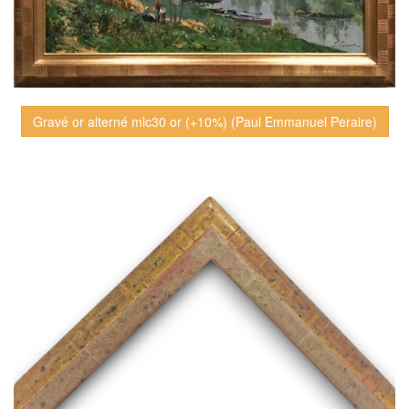
Gravé or alterné mlc30 or (+10%) (Paul Emmanuel Peraire)