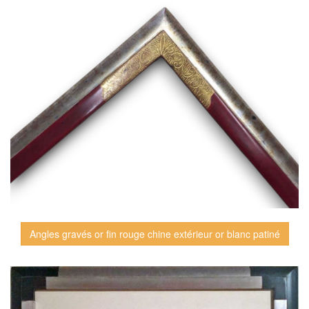
Angles gravés or fin rouge chine extérieur or blanc patiné