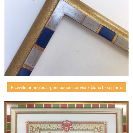
Eschylle or angles argent bagues or vieux blanc bleu pierre