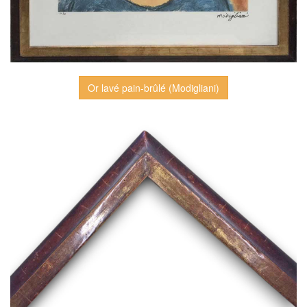
Or lavé pain-brûlé (Modigliani)