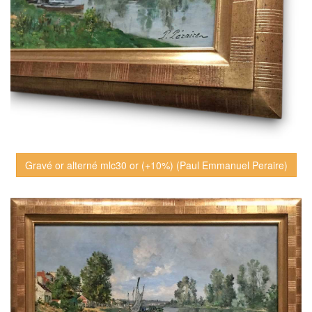
Gravé or alterné mlc30 or (+10%) (Paul Emmanuel Peraire)