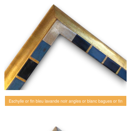
Eschylle or fin bleu lavande noir angles or blanc bagues or fin