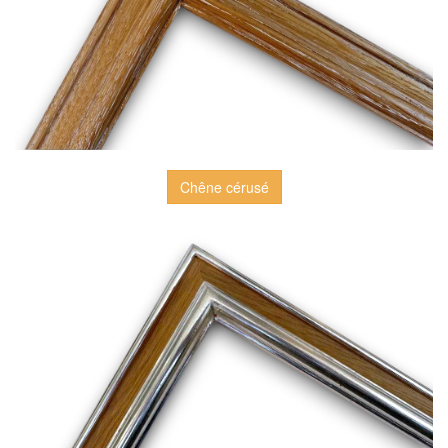
Chêne cérusé