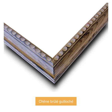
Chêne brûlé guilloché