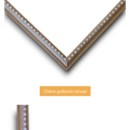
Chêne guilloché cérusé