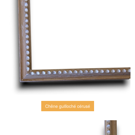
Chêne guilloché cérusé