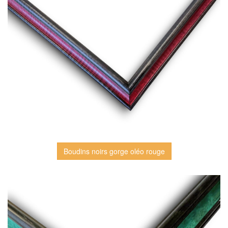
Boudins noirs gorge oléo rouge