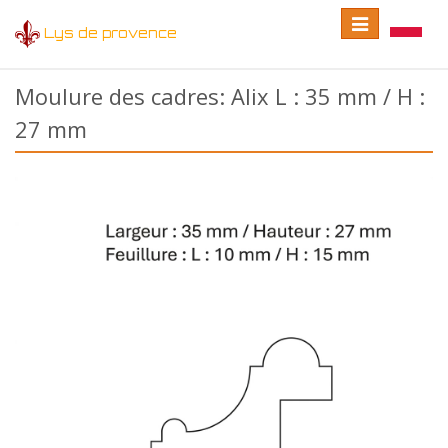
Toggle
Toggle
Lys de provence
navigation
language
Moulure des cadres: Alix L : 35 mm / H :
27 mm