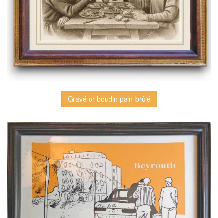
Gravé or boudin pain-brûlé