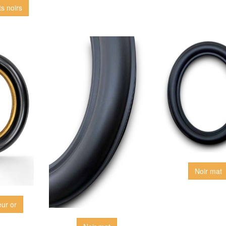
ts noirs
Noir mat
ieur or