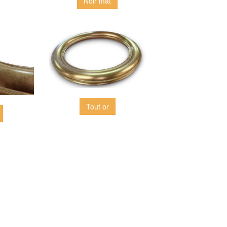
Noir mat
Tout or