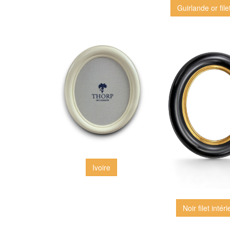
Guirlande or file
Ivoire
Noir filet intér