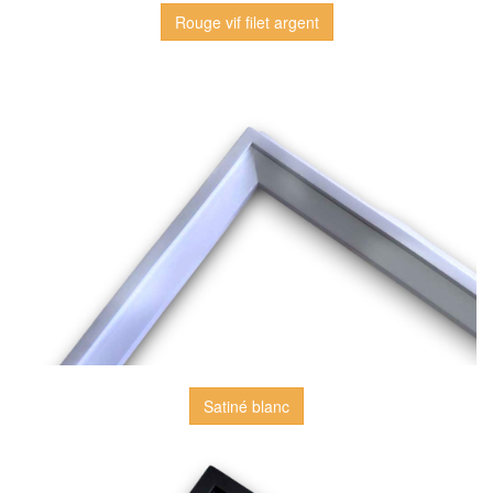
Rouge vif filet argent
Satiné blanc