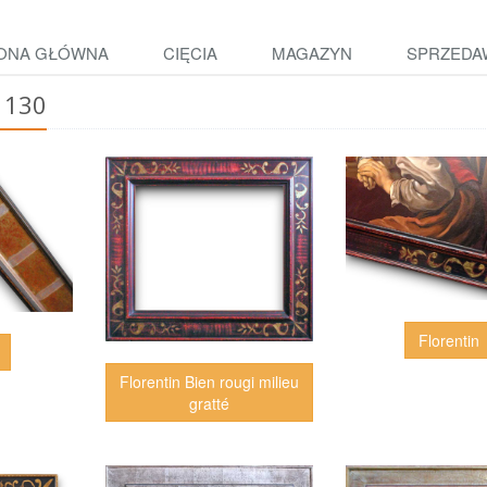
ONA GŁÓWNA
CIĘCIA
MAGAZYN
SPRZEDA
 130
Florentin
Florentin Bien rougi milieu
gratté