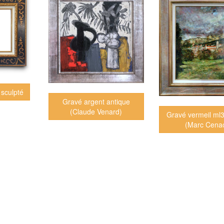
 sculpté
Gravé argent antique
(Claude Venard)
Gravé vermeil m
(Marc Cena