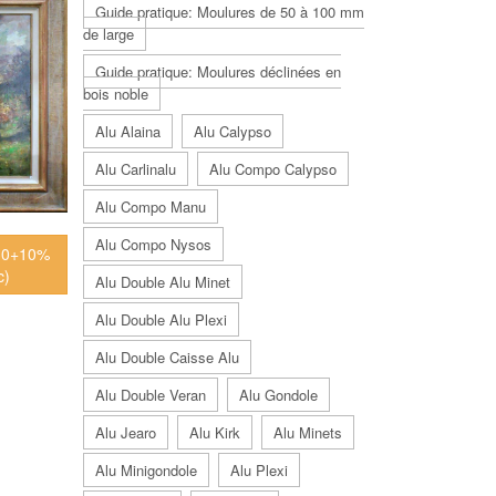
Guide pratique: Moulures de 50 à 100 mm
de large
Guide pratique: Moulures déclinées en
bois noble
Alu Alaina
Alu Calypso
Alu Carlinalu
Alu Compo Calypso
Alu Compo Manu
Alu Compo Nysos
l30+10%
c)
Alu Double Alu Minet
Alu Double Alu Plexi
Alu Double Caisse Alu
Alu Double Veran
Alu Gondole
Alu Jearo
Alu Kirk
Alu Minets
Alu Minigondole
Alu Plexi