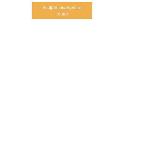
Sculpté losanges or
rouge