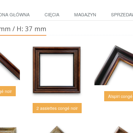
ONA GŁÓWNA
CIĘCIA
MAGAZYN
SPRZEDA
5 mm / H: 37 mm
gé noir
Aïspiri congé
2 assiettes congé noir