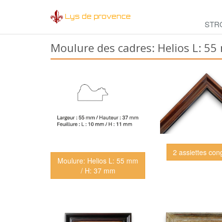
Lys de provence
STR
Moulure des cadres: Helios L: 5
2 assiettes con
Moulure: Helios L: 55 mm
/ H: 37 mm