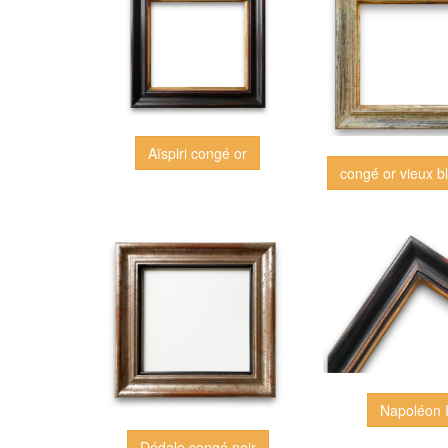
Aïspiri congé or
congé or vieux b
Napoléon I
Dédale congé noir