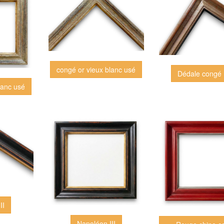
congé or vieux blanc usé
Dédale congé 
lanc usé
II
Napoléon III