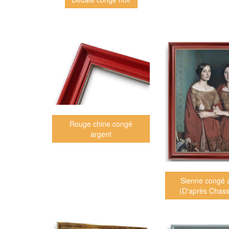
Rouge chine congé
argent
Sienne congé 
(D'après Chass