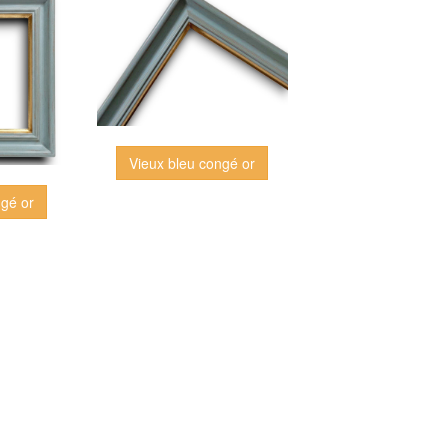
Vieux bleu congé or
ngé or