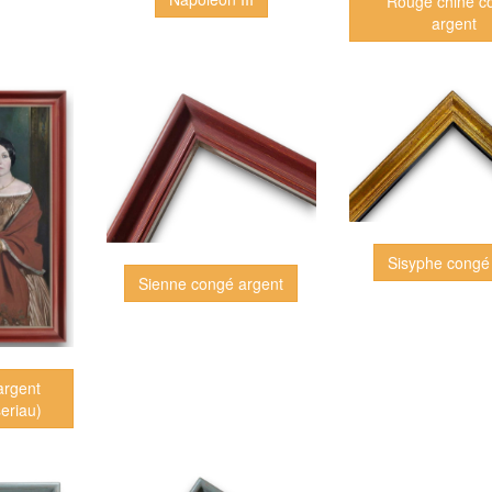
Rouge chine c
argent
Sisyphe congé 
Sienne congé argent
argent
eriau)