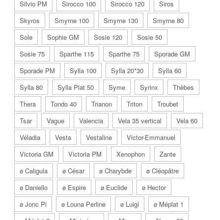
Silvio PM
Sirocco 100
Sirocco 120
Siros
Skyros
Smyrne 100
Smyrne 130
Smyrne 80
Sole
Sophie GM
Sosie 120
Sosie 50
Sosie 75
Sparthe 115
Sparthe 75
Sporade GM
Sporade PM
Sylla 100
Sylla 20*30
Sylla 60
Sylla 80
Sylla Plat 50
Syme
Syrinx
Thèbes
Thera
Tondo 40
Trianon
Triton
Troubet
Tsar
Vague
Valencia
Vela 35 vertical
Vela 60
Véladia
Vesta
Vestaline
Victor-Emmanuel
Victoria GM
Victoria PM
Xenophon
Zante
ø Caligula
ø César
ø Charybde
ø Cléopâtre
ø Daniello
ø Espire
ø Euclide
ø Hector
ø Jonc Pi
ø Louna Perline
ø Luigi
ø Méplat 1