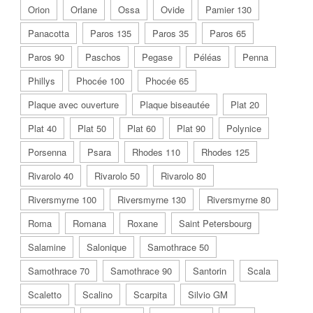
Orion
Orlane
Ossa
Ovide
Pamier 130
Panacotta
Paros 135
Paros 35
Paros 65
Paros 90
Paschos
Pegase
Péléas
Penna
Phillys
Phocée 100
Phocée 65
Plaque avec ouverture
Plaque biseautée
Plat 20
Plat 40
Plat 50
Plat 60
Plat 90
Polynice
Porsenna
Psara
Rhodes 110
Rhodes 125
Rivarolo 40
Rivarolo 50
Rivarolo 80
Riversmyrne 100
Riversmyrne 130
Riversmyrne 80
Roma
Romana
Roxane
Saint Petersbourg
Salamine
Salonique
Samothrace 50
Samothrace 70
Samothrace 90
Santorin
Scala
Scaletto
Scalino
Scarpita
Silvio GM