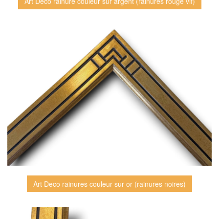
Art Deco rainure couleur sur argent (rainures rouge vif)
Art Deco rainures couleur sur or (rainures noires)