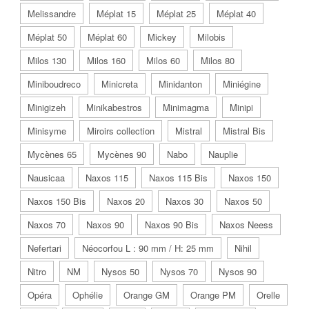
Melissandre
Méplat 15
Méplat 25
Méplat 40
Méplat 50
Méplat 60
Mickey
Milobis
Milos 130
Milos 160
Milos 60
Milos 80
Miniboudreco
Minicreta
Minidanton
Miniégine
Minigizeh
Minikabestros
Minimagma
Minipi
Minisyme
Miroirs collection
Mistral
Mistral Bis
Mycènes 65
Mycènes 90
Nabo
Nauplie
Nausicaa
Naxos 115
Naxos 115 Bis
Naxos 150
Naxos 150 Bis
Naxos 20
Naxos 30
Naxos 50
Naxos 70
Naxos 90
Naxos 90 Bis
Naxos Neess
Nefertari
Néocorfou L : 90 mm / H: 25 mm
Nihil
Nitro
NM
Nysos 50
Nysos 70
Nysos 90
Opéra
Ophélie
Orange GM
Orange PM
Orelle