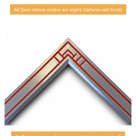
Art Deco rainure couleur sur argent (rainures vert foncé)