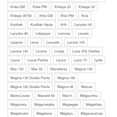
Khéa GM
Khéa PM
Khéops 20
Khéops 30
Khéops 95*50
Khio GM
Khio PM
Kina
Koolbak
Koolbak Haute
Kriti
Lacydon 60
Lacydon 80
Lebasque
Lemnos
Lenaric
Lepante
Leros
Leucade
Levone 100
Levone 140
Licorne
Lindos
Louis XIV Oreilles
Louna
Louna Perline
Louxor
Lucio 70
Lydie
Mac 130
Mac 50
Macedonia
Magma 135
Magma 135 Double Pente
Magma 160
Magma 160 Double Pente
Magma 95
Marcas
Marie-Louise
Mastard 60
Max'm
Mégacorfou
Mégacreta
Mégacretabis
Mégaegée
Mégakhéa
Mégalenaric
Mégaleros
Mégalys
Méganausicaa