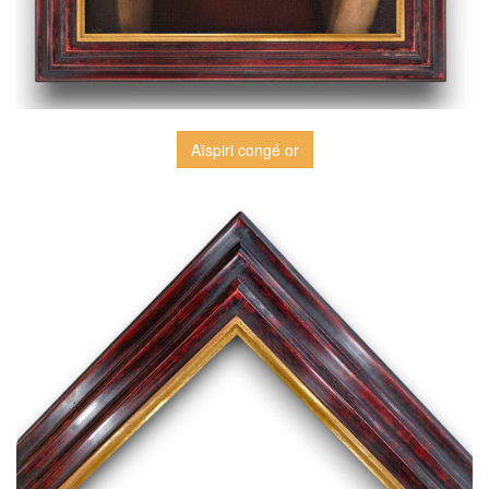
Aïspiri congé or