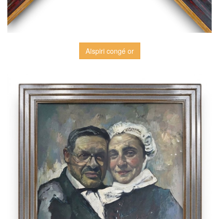
Aïspiri congé or