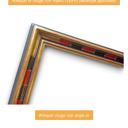
Arlequin or rouge noir mlp60 (+25%) (estampe japonaise)
Arlequin rouge noir angle or