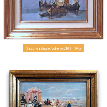
Sisyphe rainure ivoire mlc30 (+10%)