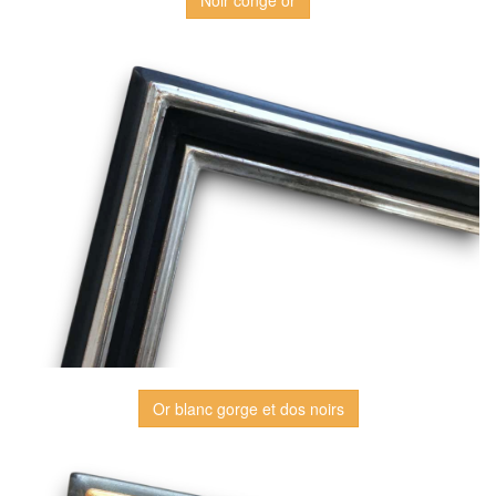
Noir congé or
Or blanc gorge et dos noirs