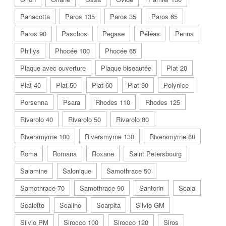
Panacotta
Paros 135
Paros 35
Paros 65
Paros 90
Paschos
Pegase
Péléas
Penna
Phillys
Phocée 100
Phocée 65
Plaque avec ouverture
Plaque biseautée
Plat 20
Plat 40
Plat 50
Plat 60
Plat 90
Polynice
Porsenna
Psara
Rhodes 110
Rhodes 125
Rivarolo 40
Rivarolo 50
Rivarolo 80
Riversmyrne 100
Riversmyrne 130
Riversmyrne 80
Roma
Romana
Roxane
Saint Petersbourg
Salamine
Salonique
Samothrace 50
Samothrace 70
Samothrace 90
Santorin
Scala
Scaletto
Scalino
Scarpita
Silvio GM
Silvio PM
Sirocco 100
Sirocco 120
Siros