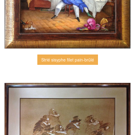
Strié sisyphe filet pain-brûlé