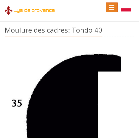
Toggle
Toggle
Lys de provence
navigation
language
Moulure des cadres: Tondo 40