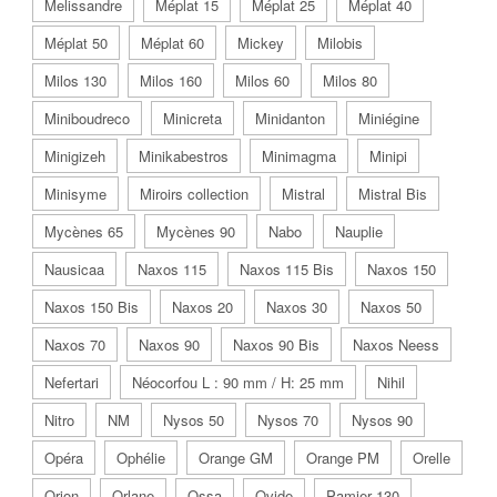
Melissandre
Méplat 15
Méplat 25
Méplat 40
Méplat 50
Méplat 60
Mickey
Milobis
Milos 130
Milos 160
Milos 60
Milos 80
Miniboudreco
Minicreta
Minidanton
Miniégine
Minigizeh
Minikabestros
Minimagma
Minipi
Minisyme
Miroirs collection
Mistral
Mistral Bis
Mycènes 65
Mycènes 90
Nabo
Nauplie
Nausicaa
Naxos 115
Naxos 115 Bis
Naxos 150
Naxos 150 Bis
Naxos 20
Naxos 30
Naxos 50
Naxos 70
Naxos 90
Naxos 90 Bis
Naxos Neess
Nefertari
Néocorfou L : 90 mm / H: 25 mm
Nihil
Nitro
NM
Nysos 50
Nysos 70
Nysos 90
Opéra
Ophélie
Orange GM
Orange PM
Orelle
Orion
Orlane
Ossa
Ovide
Pamier 130