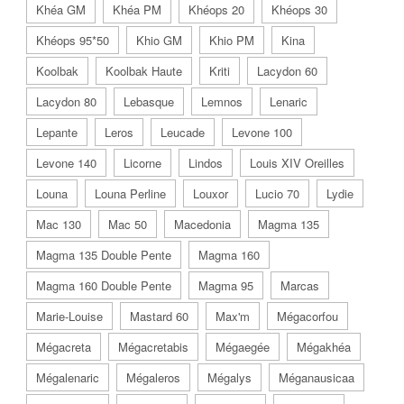
Khéa GM
Khéa PM
Khéops 20
Khéops 30
Khéops 95*50
Khio GM
Khio PM
Kina
Koolbak
Koolbak Haute
Kriti
Lacydon 60
Lacydon 80
Lebasque
Lemnos
Lenaric
Lepante
Leros
Leucade
Levone 100
Levone 140
Licorne
Lindos
Louis XIV Oreilles
Louna
Louna Perline
Louxor
Lucio 70
Lydie
Mac 130
Mac 50
Macedonia
Magma 135
Magma 135 Double Pente
Magma 160
Magma 160 Double Pente
Magma 95
Marcas
Marie-Louise
Mastard 60
Max'm
Mégacorfou
Mégacreta
Mégacretabis
Mégaegée
Mégakhéa
Mégalenaric
Mégaleros
Mégalys
Méganausicaa